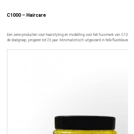
C1000 – Haircare
Een serie producten voor haarstyling en modelling voor het huismerk van C1000. 
de doelgroep; jongeren tot 25 jaar. Minimalistisch uitgevoerd in felle fluorkleuren o